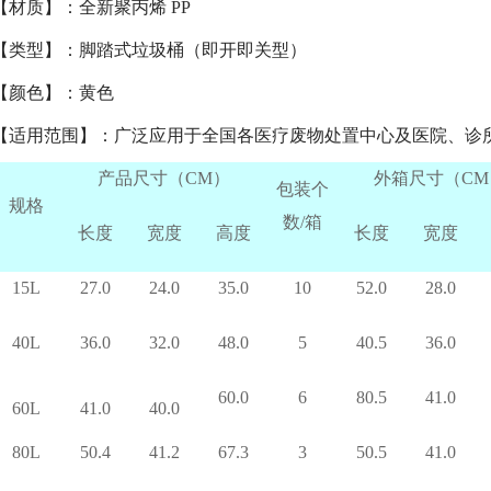
【材质】：全新聚丙烯 PP
【类型】：脚踏式垃圾桶（即开即关型）
【颜色】：黄色
【适用范围】：广泛应用于全国各医疗废物处置中心及医院、诊
产品尺寸（CM）
外箱尺寸（CM
包装个
规格
数/箱
长度
宽度
高度
长度
宽度
15L
27.0
24.0
35.0
10
52.0
28.0
40L
36.0
32.0
48.0
5
40.5
36.0
60.0
6
80.5
41.0
60L
41.0
40.0
80L
50.4
41.2
67.3
3
50.5
41.0