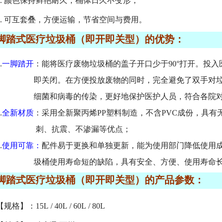
6. 颜色保持鲜艳耐久，桶体日久不变形；
7. 可互套叠，方便运输，节省空间与费用。
脚踏式医疗垃圾桶（即开即关型）的优势：
.
一脚踏开
：能将医疗废物垃圾桶的盖子开口少于90°打开。投
即关闭。在方便投放废物的同时，完全避免了双手对垃圾
细菌和病毒的传染，更好地保护医护人员，符合各院对医
.
全新材质
：采用全新聚丙烯PP塑料制造，不含PVC
成份，具有
刺、抗震、不渗漏等优点；
.
使用可靠：
配件易于更换和单独更新，能为使用部门降低使用
圾桶使用寿命短的缺陷，具有安全、方便、使用寿命长
脚踏式医疗垃圾桶（即开即关型）的产品参数：
【规格】：15L / 40L / 60L / 80L